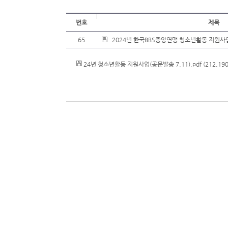
번호
제목
65
2024년 한국BBS중앙연맹 청소년활동 지원사
24년 청소년활동 지원사업(공문발송 7.11).pdf
(212,190